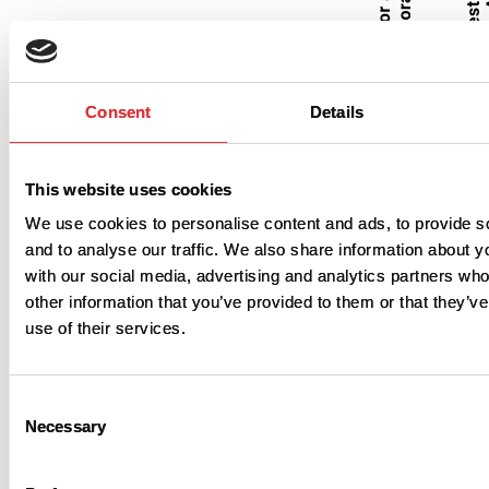
Consent
Details
This website uses cookies
We use cookies to personalise content and ads, to provide s
and to analyse our traffic. We also share information about yo
* Não é exigido para participantes que se inscrevem
with our social media, advertising and analytics partners wh
após pelo menos=meses em um estudo inicial
other information that you’ve provided to them or that they’v
separado (R0000-HEMB-2187)
^Testes de função hepática monitorados duas vezes
use of their services.
por semana durante as semanas 4 a 12
Consent
Necessary
Este estudo terá um período inicial antes
Selection
de você receber o tratamento do estudo,
onde continuará a tomar sua profilaxia