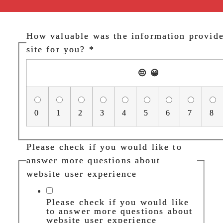
How valuable was the information provid
site for you?
*
😔
😀
0
1
2
3
4
5
6
7
8
Please check if you would like to
answer more questions about
website user experience
Please check if you would like
to answer more questions about
website user experience